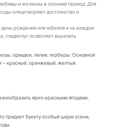
любимы и желанны в осенний период. Для
ироды олицетворяют достоинство и
а день рождения или юбилей и на каждом
ва, гладиолус позволяет выразить
озы, орхидеи, лилии, герберы. Основной
и – красный, оранжевый, желтый.
разнообразить ярко-красными ягодами,
то придает букету особый шарм осени,
роды.