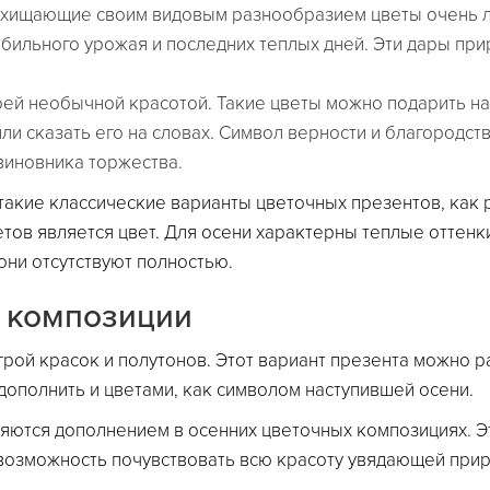
осхищающие своим видовым разнообразием цветы очень 
 обильного урожая и последних теплых дней. Эти дары пр
оей необычной красотой. Такие цветы можно подарить н
ли сказать его на словах. Символ верности и благородст
виновника торжества.
такие классические варианты цветочных презентов, как р
тов является цвет. Для осени характерны теплые оттенк
они отсутствуют полностью.
 композиции
игрой красок и полутонов. Этот вариант презента можно 
дополнить и цветами, как символом наступившей осени.
ляются дополнением в осенних цветочных композициях. Э
 возможность почувствовать всю красоту увядающей при