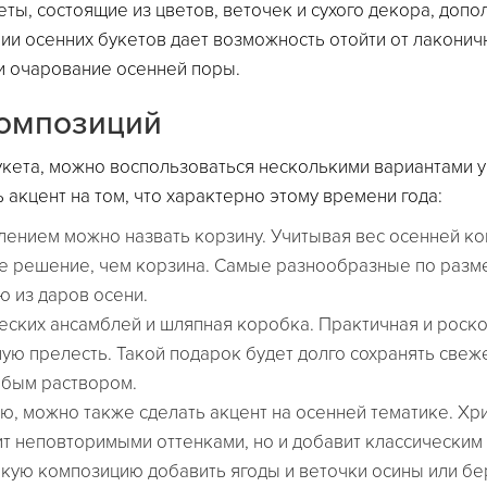
ы, состоящие из цветов, веточек и сухого декора, доп
нии осенних букетов дает возможность отойти от лаконич
и очарование осенней поры.
омпозиций
кета, можно воспользоваться несколькими вариантами у
 акцент на том, что характерно этому времени года:
нием можно назвать корзину. Учитывая вес осенней ком
ое решение, чем корзина. Самые разнообразные по разме
 из даров осени.
ских ансамблей и шляпная коробка. Практичная и роско
ную прелесть. Такой подарок будет долго сохранять свеж
собым раствором.
 можно также сделать акцент на осенней тематике. Хриз
ит неповторимыми оттенками, но и добавит классическим
такую композицию добавить ягоды и веточки осины или бе