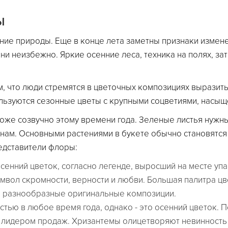
ы
ние природы. Еще в конце лета заметны признаки измене
ни неизбежно. Яркие осенние леса, техника на полях, зат
м, что люди стремятся в цветочных композициях выразит
льзуются сезонные цветы с крупными соцветиями, насыщ
тоже созвучно этому времени года. Зеленые листья нужны
нам. Основными растениями в букете обычно становятся
едставители флоры:
сенний цветок, согласно легенде, выросший на месте упа
имвол скромности, верности и любви. Большая палитра цв
ы разнообразные оригинальные композиции.
ью в любое время года, однако - это осенний цветок. П
е лидером продаж. Хризантемы олицетворяют невинность