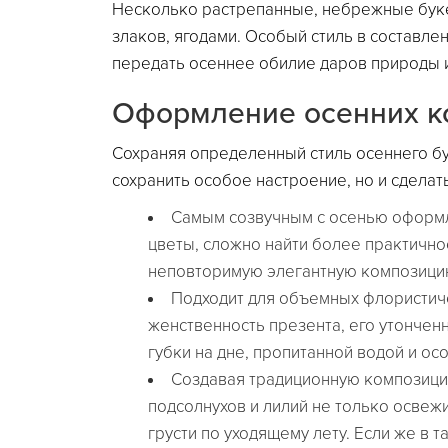
Несколько растрепанные, небрежные букет
злаков, ягодами. Особый стиль в составле
передать осеннее обилие даров природы 
Оформление осенних к
Сохраняя определенный стиль осеннего бу
сохранить особое настроение, но и сделать
Самым созвучным с осенью оформле
цветы, сложно найти более практичн
неповторимую элегантную композицию
Подходит для объемных флористиче
женственность презента, его утончен
губки на дне, пропитанной водой и о
Создавая традиционную композицию,
подсолнухов и лилий не только освеж
грусти по уходящему лету. Если же в 