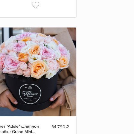
кет "Adele" шляпной
34 790
₽
робке Grand Mini