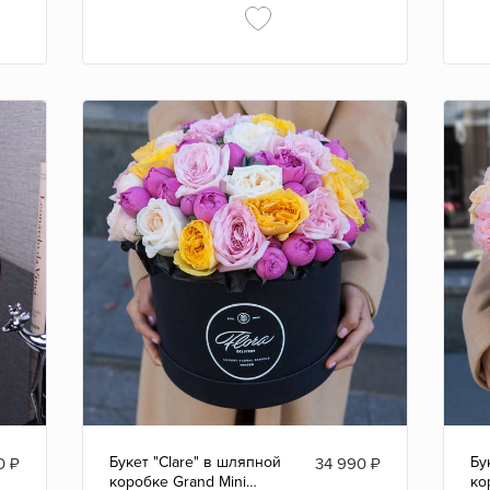
Букет "Clare" в шляпной
Бу
0
₽
34 990
₽
коробке Grand Mini
ко