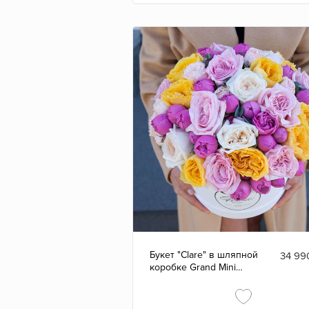
Букет "Clare" в шляпной
34 99
коробке Grand Mini
WHITE