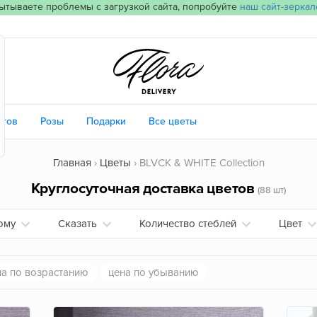
ытываете проблемы с загрузкой сайта, попробуйте
наш сайт-зеркал
етов
Розы
Подарки
Все цветы
Главная
Цветы
BLVCK & WHITE Collection
Круглосуточная доставка цветов
(88 шт)
ому
Сказать
Количество стеблей
Цвет
на по возрастанию
цена по убыванию