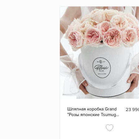
Шляпная коробка Grand
23 99
"Розы японские Tsumugi"
WHITE