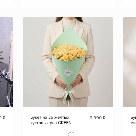
Букет из 35 желтых
Бу
0
₽
6 990
₽
кустовых роз GREEN
ми