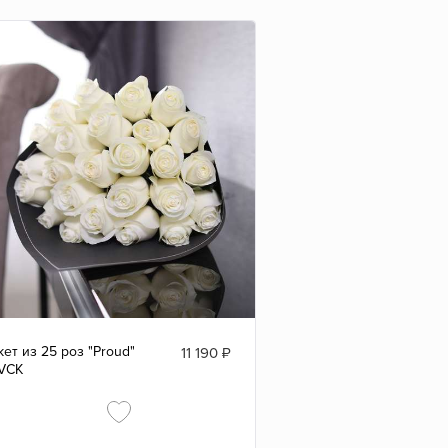
кет из 25 роз "Proud"
11 190
₽
VCK