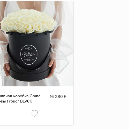
япная коробка Grand
16 290
₽
озы Proud" BLVCK