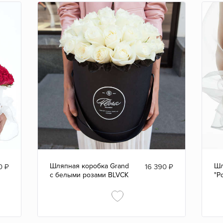
Шляпная коробка Grand
Шл
0
₽
16 390
₽
с белыми розами BLVCK
"Р