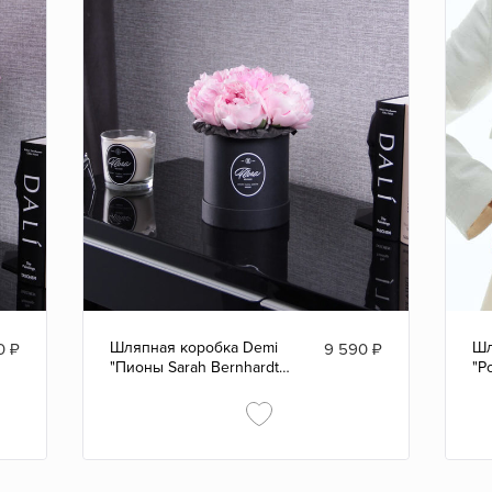
Шляпная коробка Demi
Шл
0
₽
9 590
₽
"Пионы Sarah Bernhardt"
"Р
BLVCK