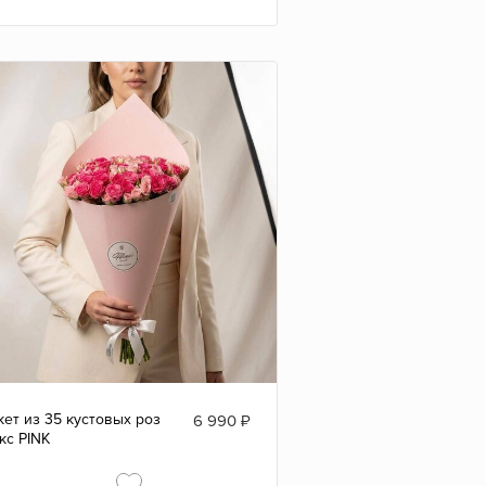
кет из 35 кустовых роз
6 990
₽
кс PINK