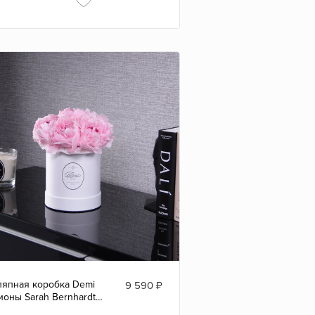
япная коробка Demi
9 590
₽
ионы Sarah Bernhardt"
ITE