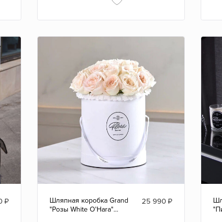
Шляпная коробка Grand
Шл
0
₽
25 990
₽
"Розы White O'Hara"
"П
WHITE
WH