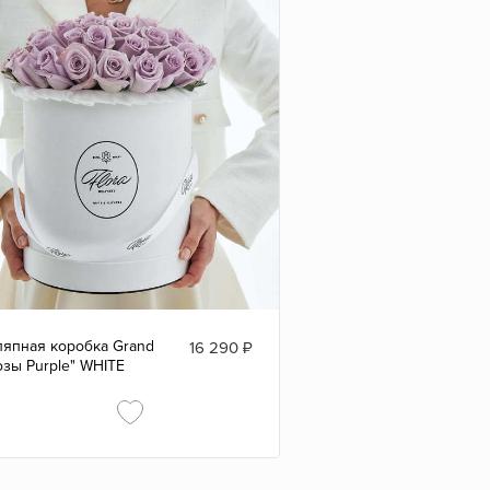
япная коробка Grand
16 290
₽
озы Purple" WHITE