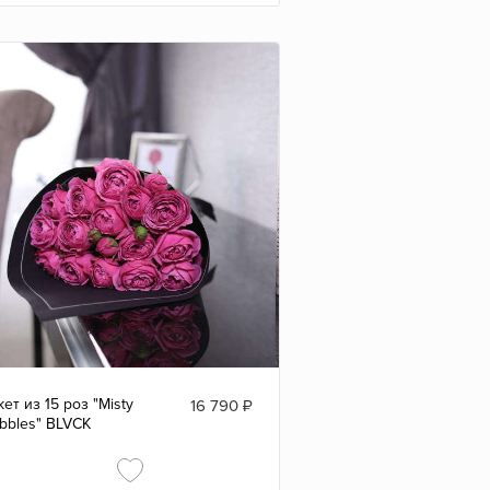
кет из 15 роз "Misty
16 790
₽
bbles" BLVCK