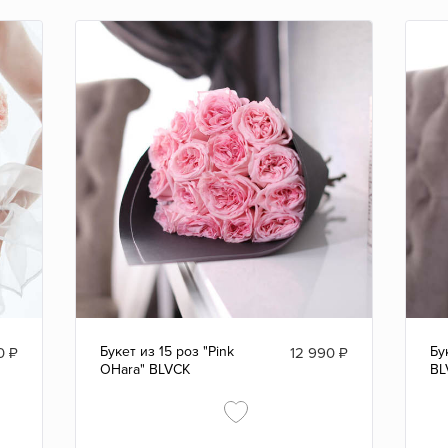
Букет из 15 роз "Pink
Бу
0
₽
12 990
₽
OHara" BLVCK
BL