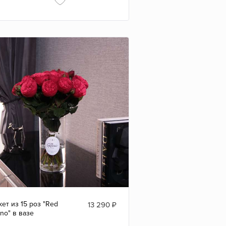
кет из 15 роз "Red
13 290
₽
ano" в вазе