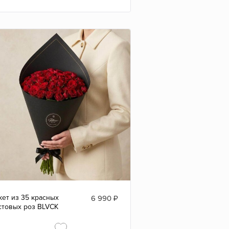
кет из 35 красных
6 990
₽
стовых роз BLVCK