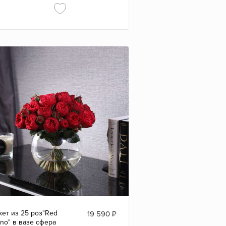
кет из 25 роз"Red
19 590
₽
ano" в вазе сфера