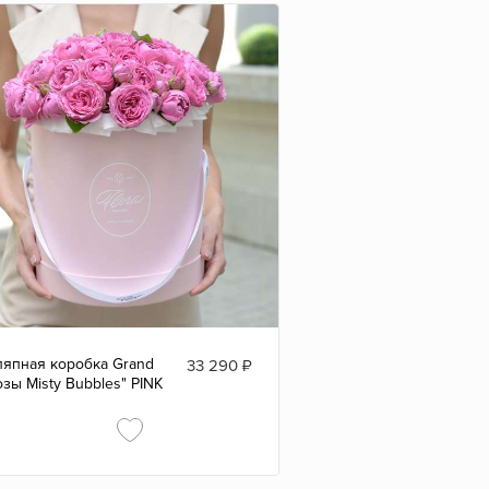
япная коробка Grand
33 290
₽
озы Misty Bubbles" PINK