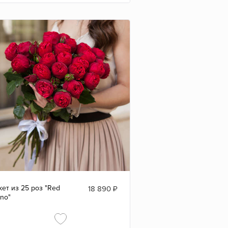
кет из 25 роз "Red
18 890
₽
ano"