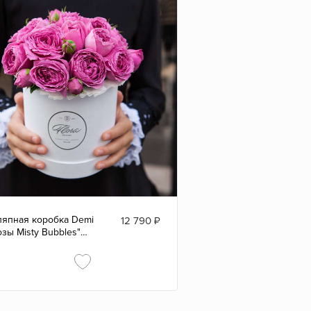
япная коробка Demi
12 790
₽
озы Misty Bubbles"
ITE