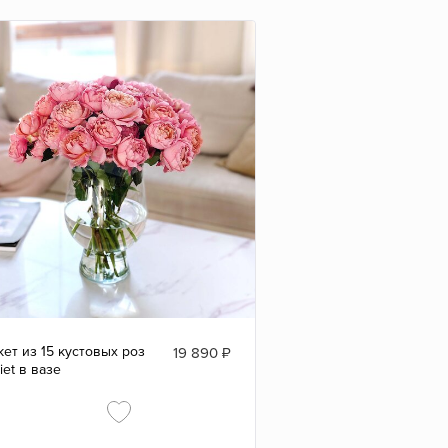
кет из 15 кустовых роз
19 890
₽
liet в вазе