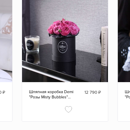
Шляпная коробка Demi
Шл
0
₽
12 790
₽
"Розы Misty Bubbles"
"Р
BLVCK
WH