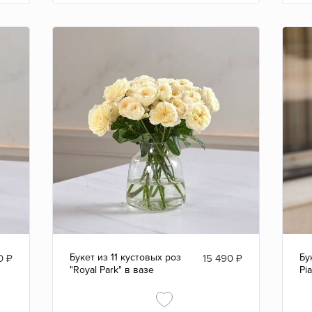
Букет из 11 кустовых роз
Бу
0
₽
15 490
₽
"Royal Park" в вазе
Pi