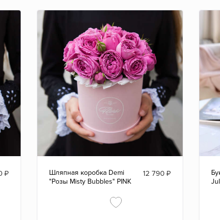
Шляпная коробка Demi
Бу
0
₽
12 790
₽
"Розы Misty Bubbles" PINK
Ju