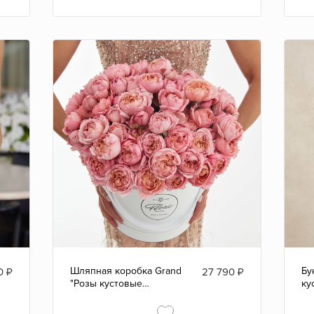
Шляпная коробка Grand
Бу
0
₽
27 790
₽
"Розы кустовые
ку
персиковые Juliet" WHITE