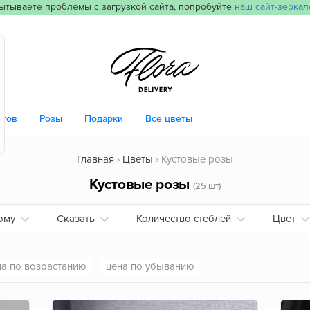
ытываете проблемы с загрузкой сайта, попробуйте
наш сайт-зеркал
етов
Розы
Подарки
Все цветы
Главная
Цветы
Кустовые розы
Кустовые розы
(25 шт)
ому
Сказать
Количество стеблей
Цвет
на по возрастанию
цена по убыванию