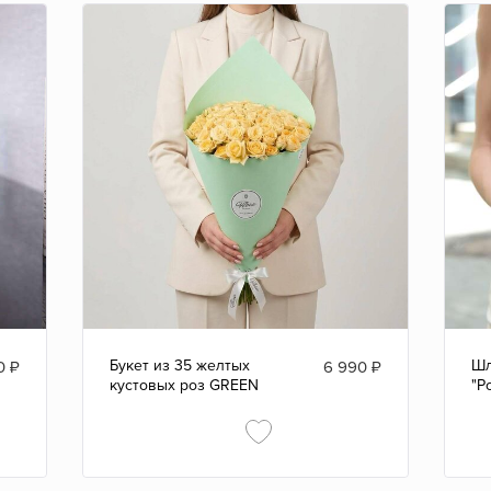
Букет из 35 желтых
Шл
0
₽
6 990
₽
кустовых роз GREEN
"Р