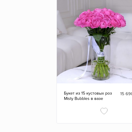
Маме
Прости
до 8 000 ₽
Мужчине
Спасибо
8 000 ₽ - 10 000 ₽
Невесте
Успехов
10 000 ₽ - 15 000 ₽
Ребёнку
от 15 000 ₽
Семье
Букет из 15 кустовых роз
15 69
Misty Bubbles в вазе