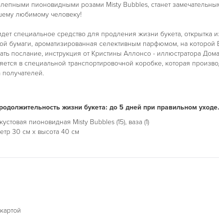
олепными пионовидными розами Misty Bubbles, станет замечательны
шему любимому человеку!
идет специальное средство для продления жизни букета, открытка и
ой бумаги, ароматизированная селективным парфюмом, на которой
ать послание, инструкция от Кристины Аллонсо - иллюстратора Дома 
ляется в специальной транспортировочной коробке, которая произво
 получателей.
одолжительность жизни букета: до 5 дней при правильном уходе
устовая пионовидная Misty Bubbles (15), ваза (1)
тр 30 см х высота 40 см
 картой