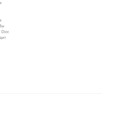
м
з
 Вы
Dior.
дит
.