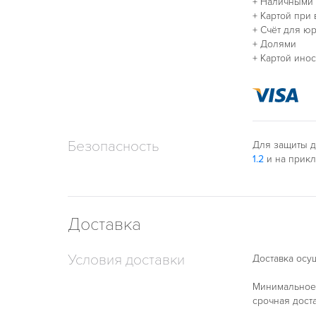
+ Наличными
+ Картой при
+ Счёт для ю
+ Долями
+ Картой ино
Безопасность
Для защиты д
1.2
и на прик
Доставка
Условия доставки
Доставка осущ
Минимальное 
срочная дост