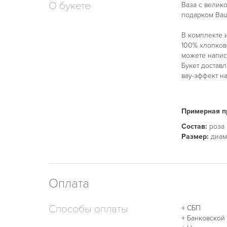
О букете
Ваза с велик
подарком Ва
В комплекте 
100% хлопков
можете напис
Букет достав
вау-эффект на
Примерная пр
Состав:
роза к
Размер:
диаме
Оплата
Способы оплаты
+ СБП
+ Банковской