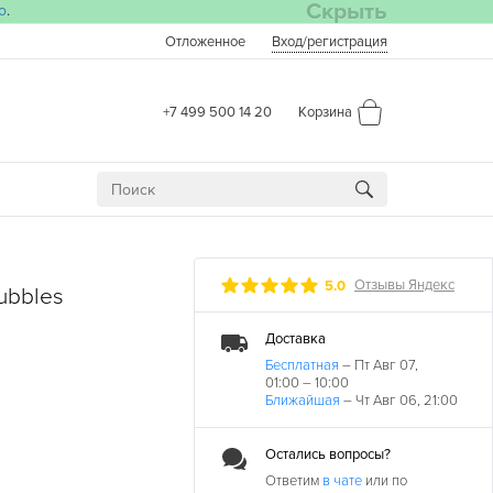
Скрыть
о
.
Отложенное
Вход
/регистрация
+7 499 500 14 20
Корзина
Отзывы Яндекс
5.0
Bubbles
Доставка
Бесплатная
– Пт Авг 07,
01:00 – 10:00
Ближайшая
– Чт Авг 06, 21:00
Остались вопросы?
Ответим
в чате
или по