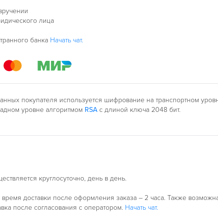
 вручении
ридического лица
странного банка
Начать чат.
анных покупателя используется шифрование на транспортном уро
ладном уровне алгоритмом
RSA
с длиной ключа 2048 бит.
ествляется круглосуточно, день в день.
время доставки после оформления заказа – 2 часа. Также возможн
авка после согласования с оператором.
Начать чат.