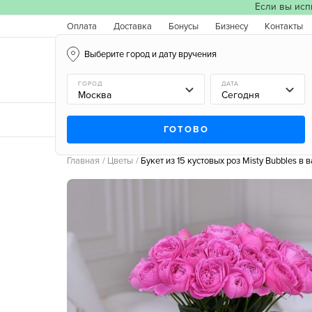
Если вы исп
Оплата
Доставка
Бонусы
Бизнесу
Контакты
Выберите город и дату вручения
Москва, 06.08.2026
ГОРОД
ДАТА
Новинки
Типы букетов
Поводы
Типы цв
ГОТОВО
Главная
Цветы
Букет из 15 кустовых роз Misty Bubbles в 