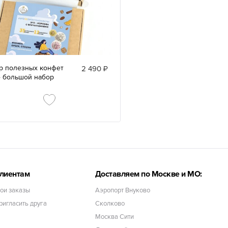
р полезных конфет
2 490 ₽
4 большой набор
лиентам
Доставляем по Москве и МО:
ои заказы
Аэропорт Внуково
ригласить друга
Сколково
Москва Сити