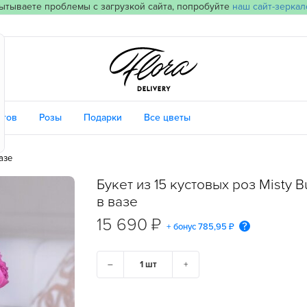
ытываете проблемы с загрузкой сайта, попробуйте
наш сайт-зеркал
етов
Розы
Подарки
Все цветы
вазе
Букет из 15 кустовых роз Misty 
в вазе
15 690 ₽
+ бонус
785,95 ₽
–
+