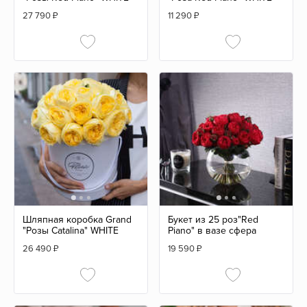
27 790
₽
11 290
₽
Шляпная коробка Grand
Букет из 25 роз"Red
"Розы Catalina" WHITE
Piano" в вазе сфера
26 490
₽
19 590
₽