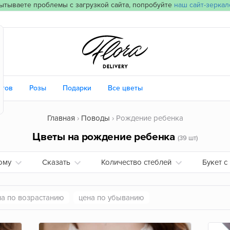
ытываете проблемы с загрузкой сайта, попробуйте
наш сайт-зеркал
етов
Розы
Подарки
Все цветы
Главная
Поводы
Рождение ребенка
Цветы на рождение ребенка
(39 шт)
ому
Сказать
Количество стеблей
Букет с
на по возрастанию
цена по убыванию