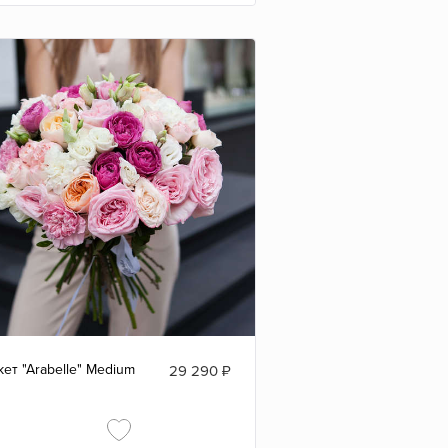
кет "Arabelle" Medium
29 290
₽