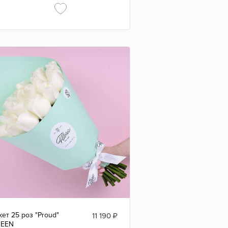
кет 25 роз "Proud"
11 190
₽
REEN