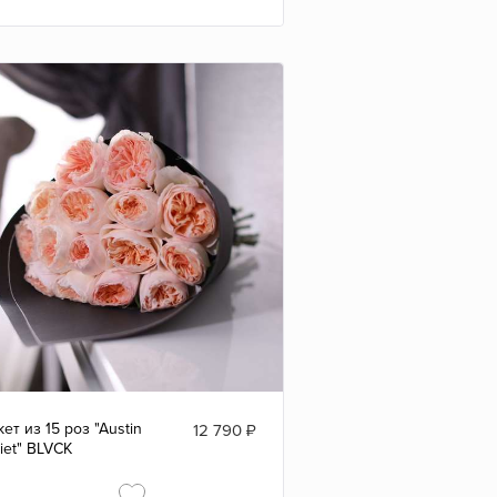
кет из 15 роз "Austin
12 790
₽
liet" BLVCK