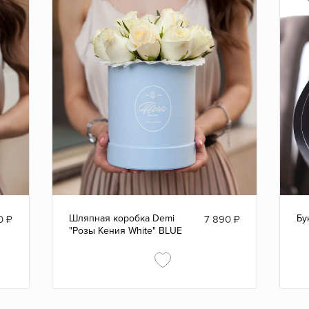
Шляпная коробка Demi
Бу
0
₽
7 890
₽
"Розы Кения White" BLUE