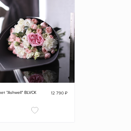
кет "Ashwell" BLVCK
12 790
₽