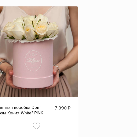
япная коробка Demi
7 890
₽
озы Кения White" PINK