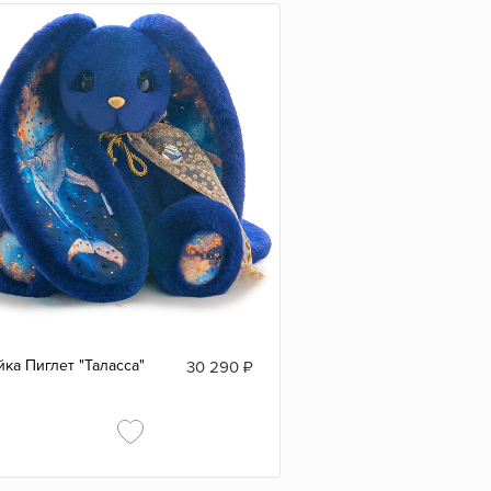
йка Пиглет "Таласса"
30 290
₽