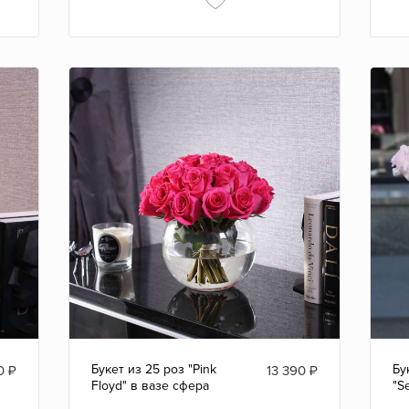
Букет из 25 роз "Pink
Бу
0
₽
13 390
₽
Floyd" в вазе сфера
"S