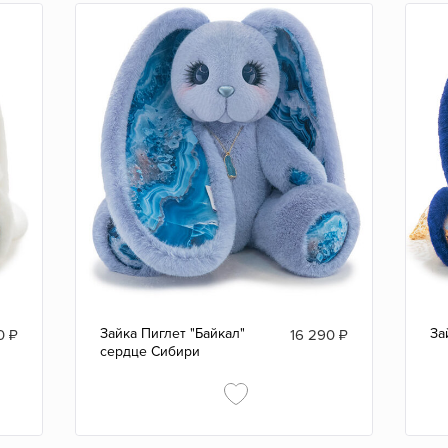
Зайка Пиглет "Байкал"
За
0
₽
16 290
₽
сердце Сибири