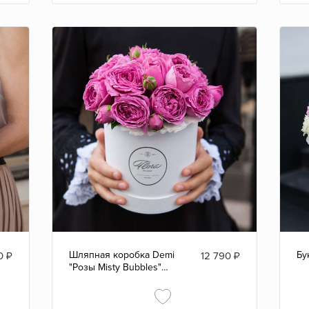
Шляпная коробка Demi
Бу
0
₽
12 790
₽
"Розы Misty Bubbles"
WHITE