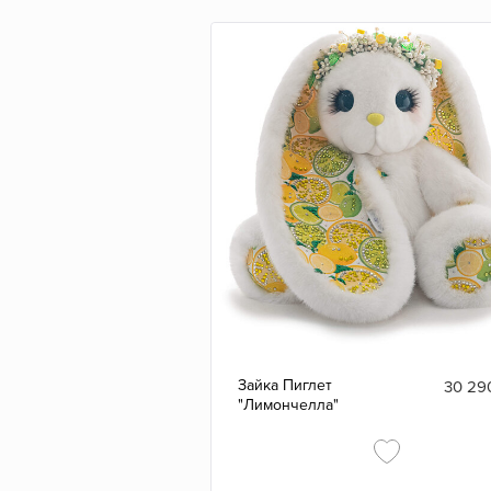
Зайка Пиглет
30 29
"Лимончелла"