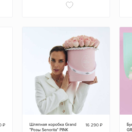
Шляпная коробка Grand
Бу
0
₽
16 290
₽
"Розы Senorita" PINK
G