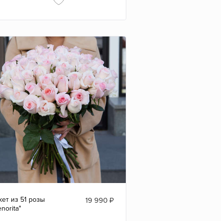
кет из 51 розы
19 990
₽
enorita"