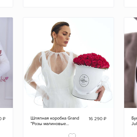
Шляпная коробка Grand
Бу
0
₽
16 290
₽
"Розы малиновые
Ju
Gotcha" WHITE