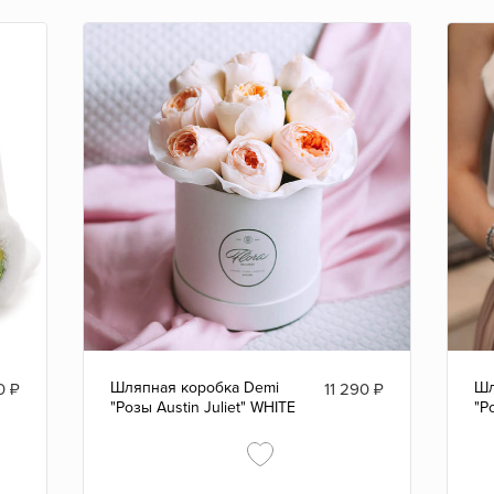
Шляпная коробка Demi
Шл
0
₽
11 290
₽
"Розы Austin Juliet" WHITE
"Р