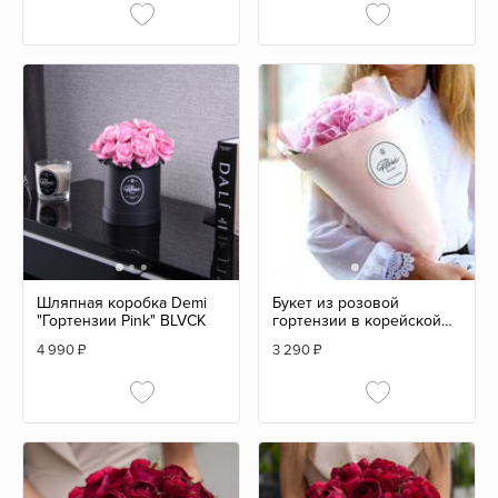
Шляпная коробка Demi
Букет из розовой
"Гортензии Pink" BLVCK
гортензии в корейской
кальке
4 990
₽
3 290
₽