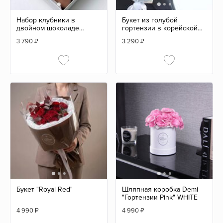
Набор клубники в
Букет из голубой
двойном шоколаде
гортензии в корейской
"Kinder" 9/12 шт
кальке
3 790
₽
3 290
₽
Букет "Royal Red"
Шляпная коробка Demi
"Гортензии Pink" WHITE
4 990
₽
4 990
₽