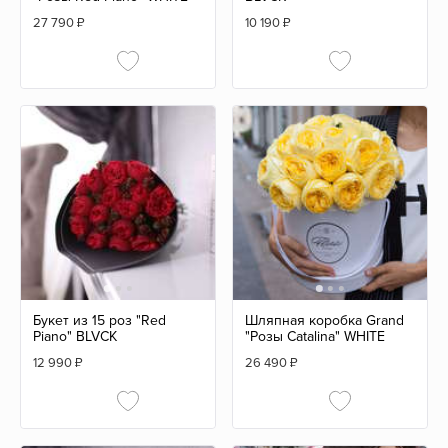
27 790
₽
10 190
₽
Букет из 15 роз "Red
Шляпная коробка Grand
Piano" BLVCK
"Розы Catalina" WHITE
12 990
₽
26 490
₽