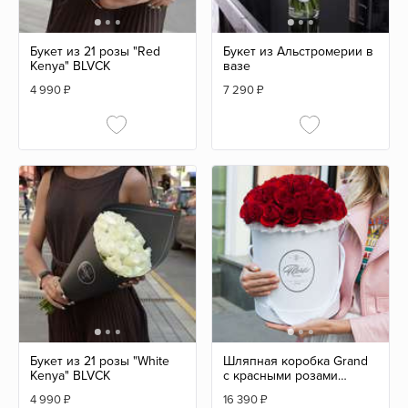
Букет из 21 розы "Red
Букет из Альстромерии в
Kenya" BLVCK
вазе
4 990
₽
7 290
₽
Букет из 21 розы "White
Шляпная коробка Grand
Kenya" BLVCK
с красными розами
WHITE
4 990
₽
16 390
₽