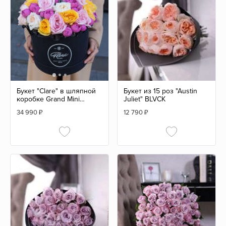
Букет "Clare" в шляпной
Букет из 15 роз "Austin
коробке Grand Mini
Juliet" BLVCK
BLVCK
34 990
₽
12 790
₽