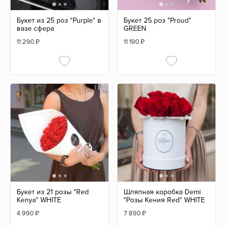
Букет из 25 роз "Purple" в
Букет 25 роз "Proud"
вазе сфера
GREEN
11 290
₽
11 190
₽
Букет из 21 розы "Red
Шляпная коробка Demi
Kenya" WHITE
"Розы Кения Red" WHITE
4 990
₽
7 890
₽