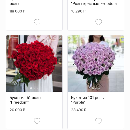
розы
"Розы красные Freedom"
BLVCK
118 000
₽
16 290
₽
Букет из 51 розы
Букет из 101 розы
"Freedom"
"Purple"
20 000
₽
28 490
₽