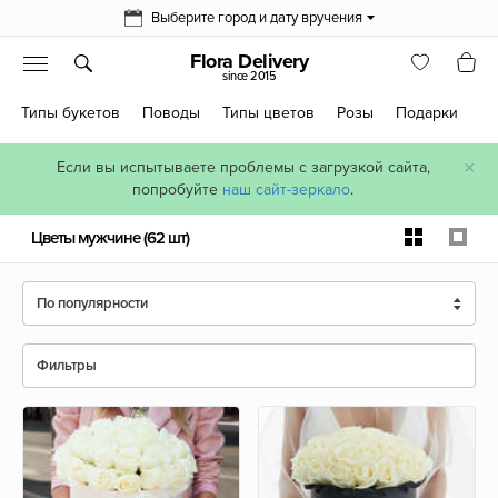
Выберите город и дату вручения
Flora Delivery
since 2015
Типы букетов
Поводы
Типы цветов
Розы
Подарки
×
Если вы испытываете проблемы с загрузкой сайта,
попробуйте
наш сайт-зеркало
.
Цветы мужчине
(62 шт)
По популярности
Фильтры