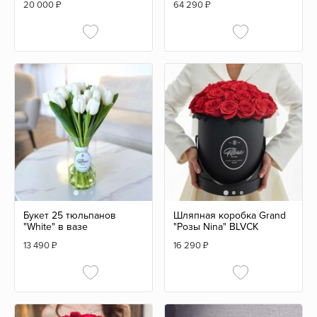
20 000
₽
64 290
₽
Букет 25 тюльпанов
Шляпная коробка Grand
"White" в вазе
"Розы Nina" BLVCK
13 490
₽
16 290
₽