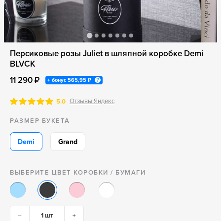
Персиковые розы Juliet в шляпной коробке Demi
BLVCK
11 290 ₽
+ бонус
565,95 ₽
Отзывы Яндекс
5.0
РАЗМЕР БУКЕТА
Demi
Grand
ВЫБЕРИТЕ ЦВЕТ КОРОБКИ / БУМАГИ
–
+