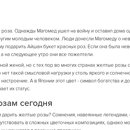
 роза. Однажды Магомед ушел на войну и оставил дома о
другим молодым человеком. Люди донесли Магомеду о неве
у подарить Айшан букет красных роз. Если она была нев
 а на следующее утро они все пожелтели.
ной женой, но с тех пор во многих странах желтые розы 
о нет такой смысловой нагрузки у столь яркого и солнечн
астроение. А в Японии этот цвет - символ богатства и д
ет их статус.
озам сегодня
и дарить желтые розы? Сомнения, навеянные легендами, 
утствовать в сложных цветочных композициях, однако мо