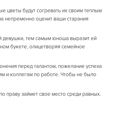
е цветы будут согревать их своим теплым
Она непременно оценит ваши старания
й девушки, тем самым юноша выразит ей
бном букете, олицетворяя семейное
лонения перед талантом, пожелание успеха
м и коллегам по работе. Чтобы не было
по праву займет свое место среди равных.