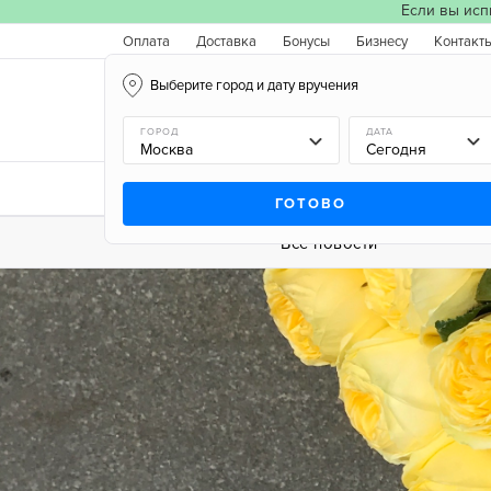
Если вы исп
Оплата
Доставка
Бонусы
Бизнесу
Контакт
Выберите город и дату вручения
Москва, 08.08.2026
ГОРОД
ДАТА
Новинки
Типы букетов
Поводы
Типы 
ГОТОВО
Все новости