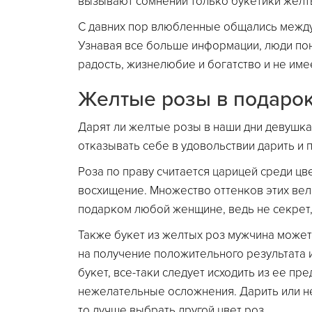
вызывают сомнений только букетики желты
С давних пор влюбленные общались между
Узнавая все больше информации, люди пон
радость, жизнелюбие и богатство и не име
Желтые розы в подаро
Дарят ли желтые розы в наши дни девушка
отказывать себе в удовольствии дарить и 
Роза по праву считается царицей среди цв
восхищение. Множество оттенков этих вел
подарком любой женщине, ведь не секрет, ч
Также букет из желтых роз мужчина может
на получение положительного результата 
букет, все-таки следует исходить из ее пр
нежелательные осложнения. Дарить или не
то лучше выбрать другой цвет роз.