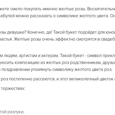
ете смело покупать именно желтые розы. Восхитительны
 бабулей можно рассказать о символике желтого цвета. 
ы девушке? Конечно, да! Такой букет подойдет для юно
частья. Желтые розы очень эффектно смотрятся в сваде
 людям, артистам и актерам. Такой букет - символ прек
носить композицию из желтых роз родственникам, друзья
 поздравлении упомянуть символику желтого цвета роз.
роз постепенно рассеются, и этот великолепный цветок 
 торжествах:
гой разлуки;