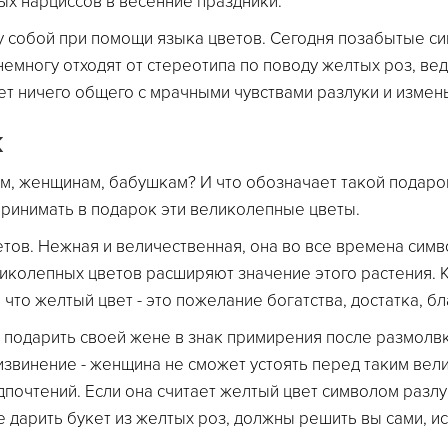
х нарциссов в весенние праздники.
 собой при помощи языка цветов. Сегодня позабытые си
емногу отходят от стереотипа по поводу желтых роз, вед
ет ничего общего с мрачными чувствами разлуки и измен
к
м, женщинам, бабушкам? И что обозначает такой подарок
принимать в подарок эти великолепные цветы.
етов. Нежная и величественная, она во все времена сим
иколепных цветов расширяют значение этого растения. 
то желтый цвет - это пожелание богатства, достатка, бл
 подарить своей жене в знак примирения после размолвк
извинение - женщина не сможет устоять перед таким ве
едпочтений. Если она считает желтый цвет символом разлу
 дарить букет из желтых роз, должны решить вы сами, ис