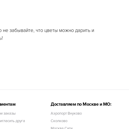
 не забывайте, что цветы можно дарить и
ь!
лиентам
Доставляем по Москве и МО:
и заказы
Аэропорт Внуково
игласить друга
Сколково
Москва Сити