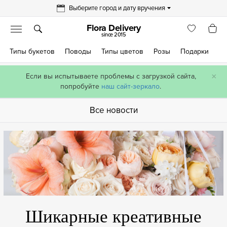
Выберите город и дату вручения
Flora Delivery
since 2015
Типы букетов
Поводы
Типы цветов
Розы
Подарки
×
Если вы испытываете проблемы с загрузкой сайта,
попробуйте
наш сайт-зеркало
.
Все новости
Шикарные креативные