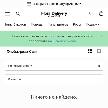
Выберите город и дату вручения
Flora Delivery
since 2015
Типы букетов
Поводы
Типы цветов
Розы
Подарки
×
Если вы испытываете проблемы с загрузкой сайта,
попробуйте
наш сайт-зеркало
.
Голубые розы
(0 шт)
По популярности
Фильтры
Ничего не найдено.