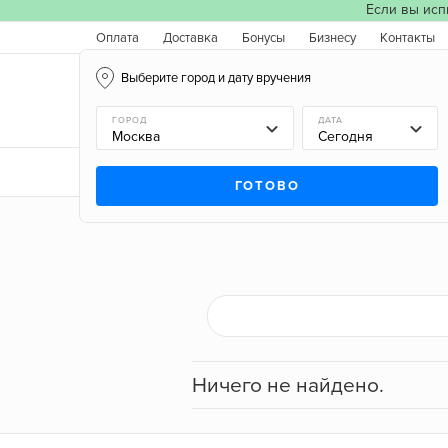
Если вы исп
Оплата
Доставка
Бонусы
Бизнесу
Контакты
Выберите город и дату вручения
Москва, 06.08.2026
ГОРОД
ДАТА
Новинки
Типы букетов
Поводы
Типы цв
ГОТОВО
ПОКАЗАТЬ
Ничего не найдено.