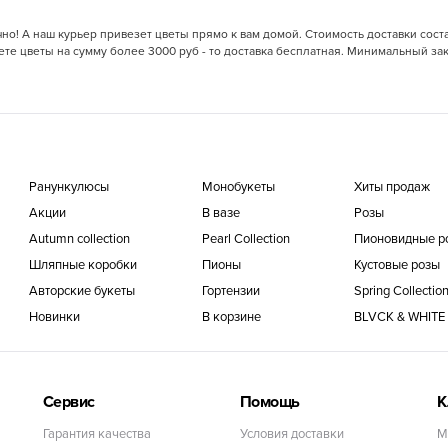
но! А наш курьер привезет цветы прямо к вам домой. Стоимость доставки сост
те цветы на сумму более 3000 руб - то доставка бесплатная. Минимальный зака
Ранункулюсы
Монобукеты
Хиты продаж
Акции
В вазе
Розы
Autumn collection
Pearl Collection
Пионовидные р
Шляпные коробки
Пионы
Кустовые розы
Авторские букеты
Гортензии
Spring Collectio
Новинки
В корзине
BLVCK & WHITE C
Сервис
Помощь
К
Гарантия качества
Условия доставки
М