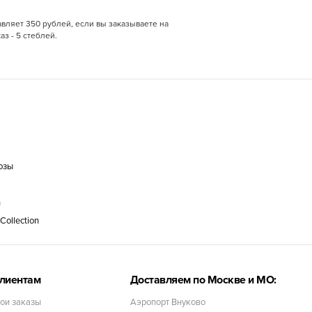
авляет 350 рублей, если вы заказываете на
з - 5 стеблей.
озы
n
ollection
лиентам
Доставляем по Москве и МО:
ои заказы
Аэропорт Внуково