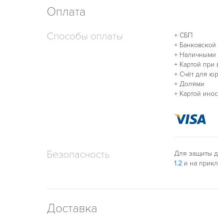
Оплата
Способы оплаты
+ СБП
+ Банковской
+ Наличными
+ Картой при
+ Счёт для ю
+ Долями
+ Картой ино
Безопасность
Для защиты д
1.2
и на прик
Доставка