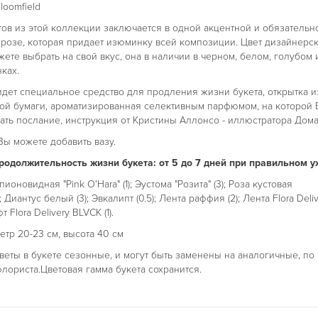
loomfield
тов из этой коллекции заключается в одной акцентной и обязательн
розе, которая придает изюминку всей композиции. Цвет дизайнерс
ете выбрать на свой вкус, она в наличии в черном, белом, голубом 
ках.
идет специальное средство для продления жизни букета, открытка и
ой бумаги, ароматизированная селективным парфюмом, на которой
ать послание, инструкция от Кристины Аллонсо - иллюстратора Дома 
ы можете добавить вазу.
одолжительность жизни букета: от 5 до 7 дней при правильном у
ионовидная "Pink O'Hara" (1); Эустома "Розита" (3); Роза кустовая
); Диантус белый (3); Эвкалипт (0.5); Лента раффия (2); Лента Flora Deli
т Flora Delivery BLVCK (1).
тр 20-23 см, высота 40 см
веты в букете сезонные, и могут быть заменены на аналогичные, по
лориста.Цветовая гамма букета сохранится.