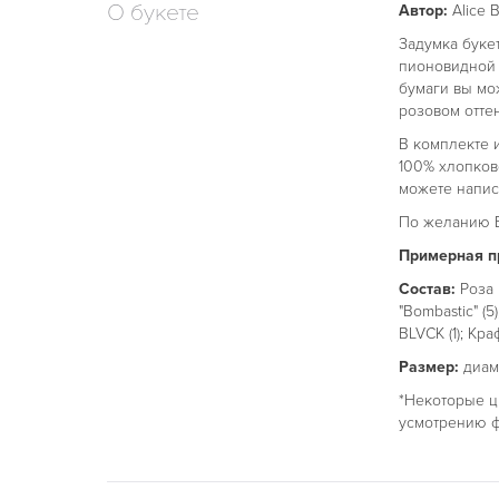
О букете
Автор:
Alice B
Задумка буке
пионовидной 
бумаги вы мож
розовом оттен
В комплекте 
100% хлопков
можете напис
По желанию В
Примерная пр
Состав:
Роза п
"Bombastic" (5
BLVCK (1); Краф
Размер:
диаме
*Некоторые ц
усмотрению ф