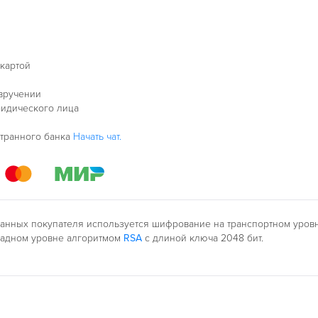
 картой
 вручении
ридического лица
странного банка
Начать чат.
анных покупателя используется шифрование на транспортном уро
ладном уровне алгоритмом
RSA
с длиной ключа 2048 бит.