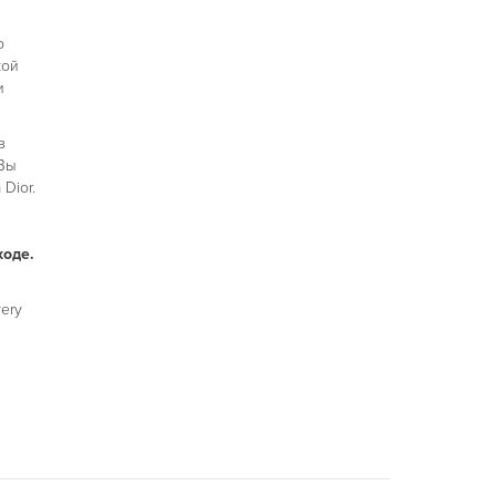
о
кой
и
з
 Вы
Dior.
ходе.
very