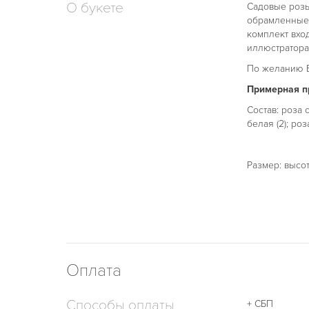
О букете
Садовые розы
обрамленные 
комплект вхо
иллюстратора
По желанию В
Примерная пр
Состав: роза с
белая (2); ро
Размер: высо
Оплата
Способы оплаты
+ СБП