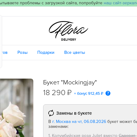
ытываете проблемы с загрузкой сайта, попробуйте
наш сайт-зеркал
етов
Розы
Подарки
Все цветы
Букет "Mockingjay"
18 290 ₽
+ бонус
912,45 ₽
Замены в букете
В
г. Москва на чт, 06.08.2026
букет может б
заменами:
1. Колумбийская роза Juliet вместо
Садовая 