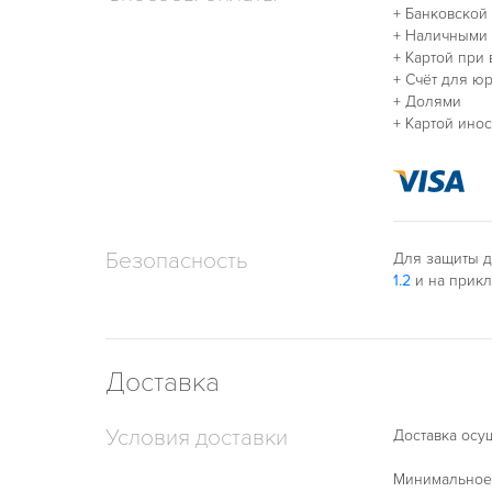
+ Банковской
+ Наличными
+ Картой при
+ Счёт для ю
+ Долями
+ Картой ино
Безопасность
Для защиты д
1.2
и на прик
Доставка
Условия доставки
Доставка осущ
Минимальное 