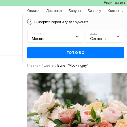
Если вы исп
Оплата
Доставка
Бонусы
Бизнесу
Контакты
Выберите город и дату вручения
Москва, 06.08.2026
ГОРОД
ДАТА
Новинки
Типы букетов
Поводы
Типы цв
ГОТОВО
Главная
Цветы
Букет "Mockingjay"