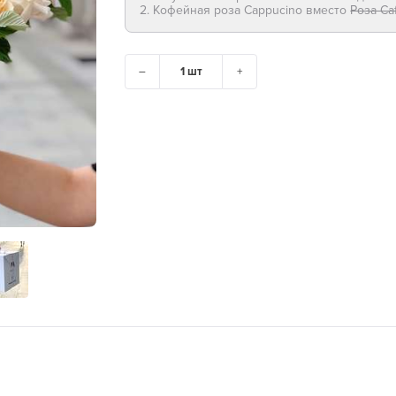
2. Кофейная роза Cappucino вместо
Роза Caf
–
+
ГОРОД