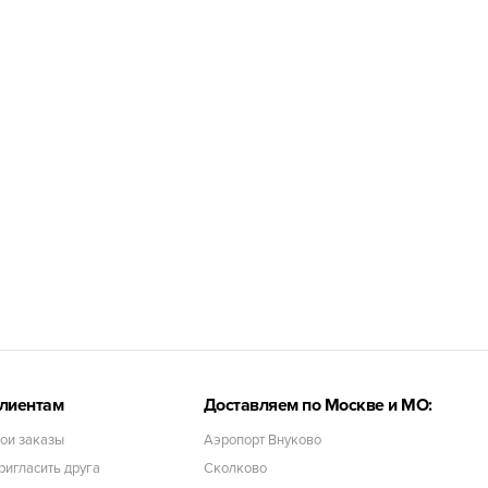
лиентам
Доставляем по Москве и МО:
ои заказы
Аэропорт Внуково
ригласить друга
Сколково