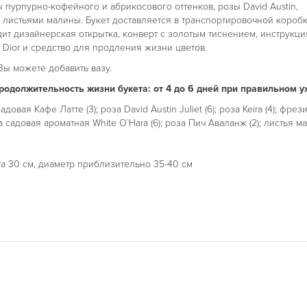
 пурпурно-кофейного и абрикосового оттенков, розы David Austin,
листьями малины. Букет доставляется в транспортировочной коробк
дит дизайнерская открытка, конверт с золотым тиснением, инструкци
 Dior и средство для продления жизни цветов.
ы можете добавить вазу.
одолжительность жизни букета: от 4 до 6 дней при правильном у
адовая Кафе Латте (3); роза David Austin Juliet (6); роза Keira (4); фрез
за садовая ароматная White O`Hara (6); роза Пич Аваланж (2); листья 
та 30 см, диаметр приблизительно 35-40 см