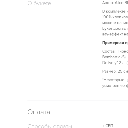
О букете
Автор: Alice B
В комплекте 
100% хлопков
можете напис
Букет достав
вау-эффект на
Примерная пр
Состав: Пионо
Bombastic (5);
Delivery" 2 л. (1
Размер: 25 см
*Некоторые ц
усмотрению ф
Оплата
Способы оплаты
+ СБП