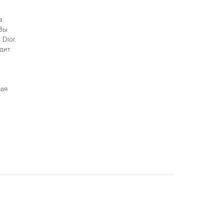
з
 Вы
Dior.
дит
.
вая