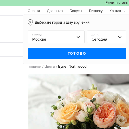
Если вы исп
Оплата
Доставка
Бонусы
Бизнесу
Контакты
Выберите город и дату вручения
Москва, 07.08.2026
ГОРОД
ДАТА
Новинки
Типы букетов
Поводы
Типы цв
ГОТОВО
Главная
Цветы
Букет Northwood