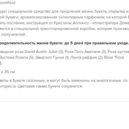
loomfield
идет специальное средство для продления жизни букета, открытка и
ой бумаги, ароматизированная селективным парфюмом, на которой
ать послание, инструкция от Кристины Аллонсо - иллюстратора Дома 
ляется в специальной транспортировочной коробке, которая произво
 получателей.
одолжительность жизни букета: до 5 дней при правильном уходе
видная роза David Austin Juliet (3); Роза Питч Аваланж (3); Роза кусто
 Эустома Розита (5); Эвкалипт Гунни (1); Лента раффия (2); Ваза "Flora
).
 х 35 см
веты в букете сезонные, и могут быть заменены на аналогичные, по
лориста. Цветовая гамма букета сохранится.