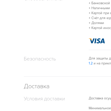
+ Банковской
+ Наличными
+ Картой при
+ Счёт для ю
+ Долями
+ Картой ино
Безопасность
Для защиты д
1.2
и на прик
Доставка
Условия доставки
Доставка осущ
Минимальное 