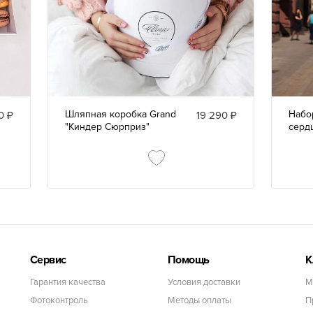
Шляпная коробка Grand
Набо
0 ₽
19 290 ₽
"Киндер Сюрприз"
сердц
Сервис
Помощь
К
Гарантия качества
Условия доставки
М
Фотоконтроль
Методы оплаты
П