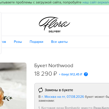
ытываете проблемы с загрузкой сайта, попробуйте
наш сайт-зеркал
етов
Розы
Подарки
Все цветы
Букет Northwood
18 290 ₽
+ бонус
912,45 ₽
Замены в букете
В
г. Москва на пт, 07.08.2026
букет может бы
заменами:
1. Кустовая роза Bombastic вместо
Роза Куст