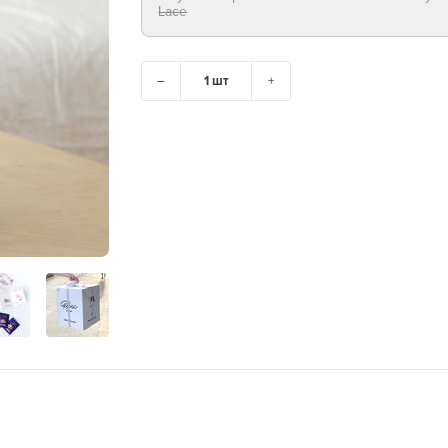
Lace
–
+
ГОРОД