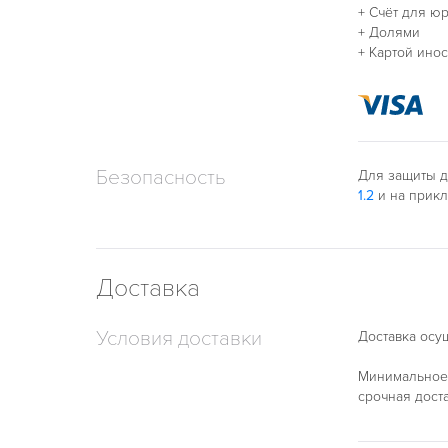
+ Счёт для ю
+ Долями
+ Картой ино
Безопасность
Для защиты д
1.2
и на прик
Доставка
Условия доставки
Доставка осущ
Минимальное 
срочная дост