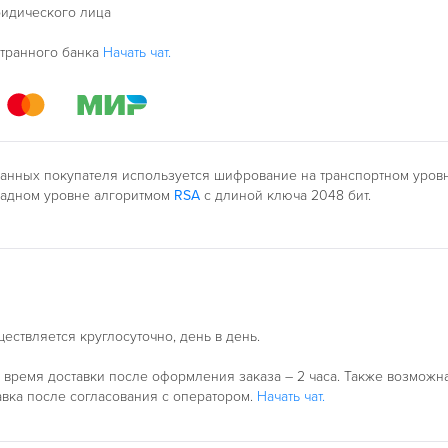
ридического лица
странного банка
Начать чат.
анных покупателя используется шифрование на транспортном уро
ладном уровне алгоритмом
RSA
с длиной ключа 2048 бит.
ествляется круглосуточно, день в день.
время доставки после оформления заказа – 2 часа. Также возможн
авка после согласования с оператором.
Начать чат.