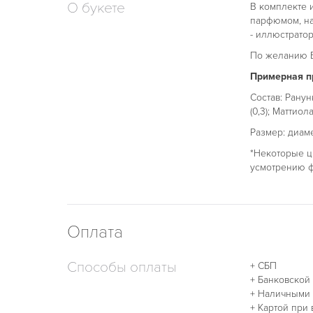
О букете
В комплекте 
парфюмом, на
- иллюстратор
По желанию В
Примерная пр
Состав: Ранун
(0,3); Маттиол
Размер: диаме
*Некоторые ц
усмотрению ф
Оплата
Способы оплаты
+ СБП
+ Банковской
+ Наличными
+ Картой при