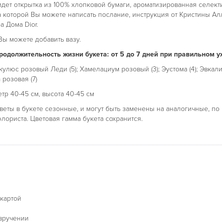
идет открытка из 100% хлопковой бумаги, ароматизированная селек
 которой Вы можете написать послание, инструкция от Кристины А
а Дома Dior.
ы можете добавить вазу.
одолжительность жизни букета: от 5 до 7 дней при правильном у
кулюс розовый Леди (5); Хамелациум розовый (3); Эустома (4); Эвкал
а розовая (7)
тр 40-45 см, высота 40-45 см
веты в букете сезонные, и могут быть заменены на аналогичные, по
лориста. Цветовая гамма букета сохранится.
 картой
 вручении