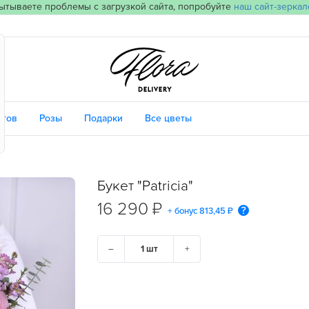
ытываете проблемы с загрузкой сайта, попробуйте
наш сайт-зеркал
етов
Розы
Подарки
Все цветы
Букет "Patricia"
16 290 ₽
+ бонус
813,45 ₽
–
+
ГОРОД