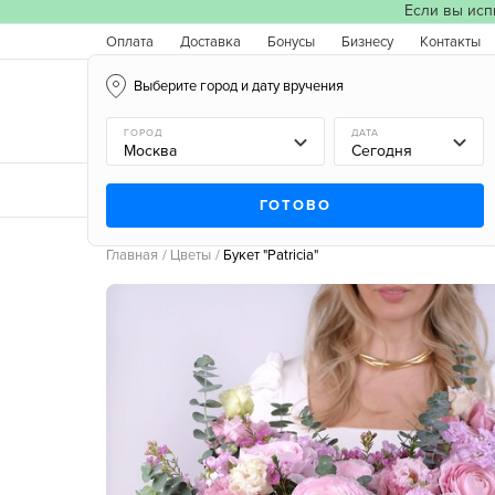
Если вы исп
Оплата
Доставка
Бонусы
Бизнесу
Контакты
Выберите город и дату вручения
Москва, 08.08.2026
ГОРОД
ДАТА
Новинки
Типы букетов
Поводы
Типы цв
ГОТОВО
Главная
Цветы
Букет "Patricia"