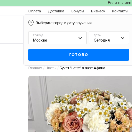
Если вы исп
Оплата
Доставка
Бонусы
Бизнесу
Контакты
Выберите город и дату вручения
Москва, 07.08.2026
ГОРОД
ДАТА
Новинки
Типы букетов
Поводы
Типы цв
ГОТОВО
Главная
Цветы
Букет "Latte" в вазе Афина