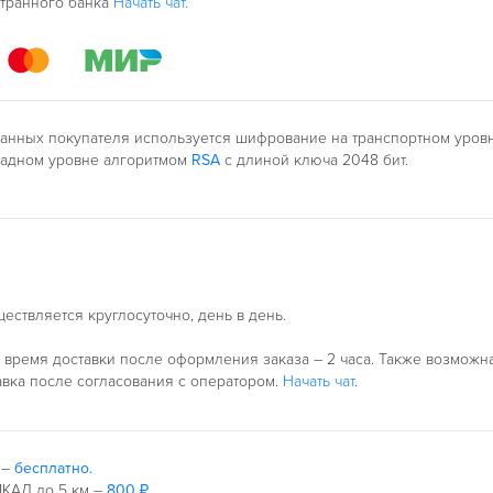
странного банка
Начать чат.
анных покупателя используется шифрование на транспортном уро
ладном уровне алгоритмом
RSA
с длиной ключа 2048 бит.
ествляется круглосуточно, день в день.
время доставки после оформления заказа – 2 часа. Также возможн
авка после согласования с оператором.
Начать чат.
 –
бесплатно.
КАД до 5 км –
800 ₽