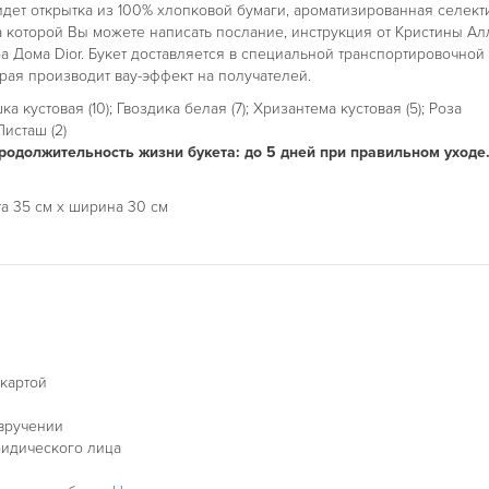
идет открытка из 100% хлопковой бумаги, ароматизированная селек
 которой Вы можете написать послание, инструкция от Кристины А
ра Дома Dior. Букет доставляется в специальной транспортировочной
орая производит вау-эффект на получателей.
а кустовая (10); Гвоздика белая (7); Хризантема кустовая (5); Роза
Писташ (2)
одолжительность жизни букета: до 5 дней при правильном уходе
та 35 см х ширина 30 см
 картой
 вручении
ридического лица