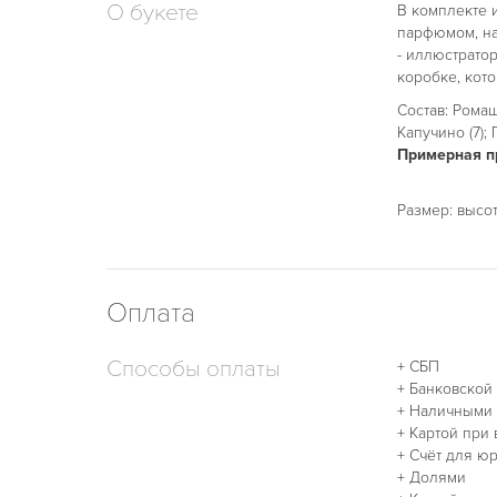
О букете
В комплекте 
парфюмом, на
- иллюстрато
коробке, кот
Состав: Ромашк
Капучино (7); 
Примерная пр
Размер: высо
Оплата
Способы оплаты
+ СБП
+ Банковской
+ Наличными
+ Картой при
+ Счёт для ю
+ Долями