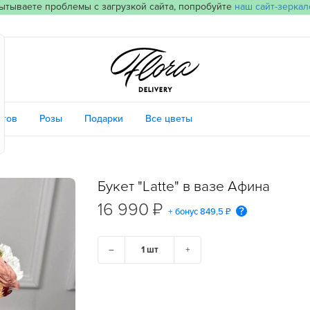
ытываете проблемы с загрузкой сайта, попробуйте
наш сайт-зеркал
етов
Розы
Подарки
Все цветы
Букет "Latte" в вазе Афина
16 990 ₽
+ бонус
849,5 ₽
–
+
ГОРОД