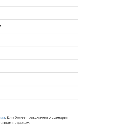
?
ами
. Для более праздничного сценария
ратным подарком.