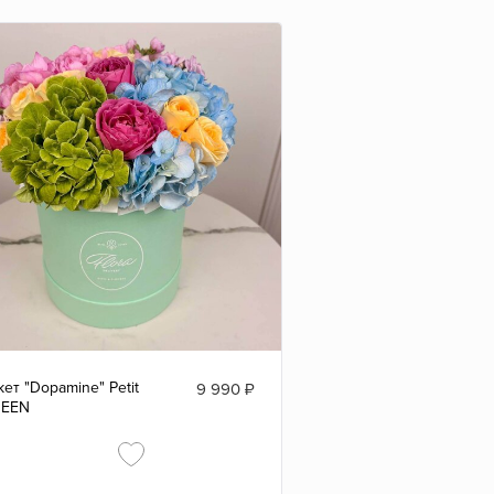
кет "Dopamine" Petit
9 990
₽
REEN