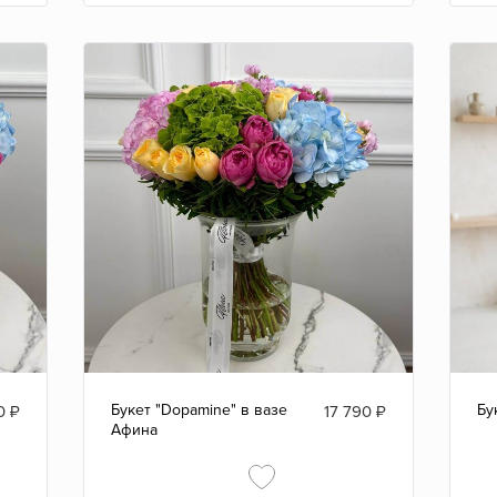
Букет "Dopamine" в вазе
Бу
0
₽
17 790
₽
Афина