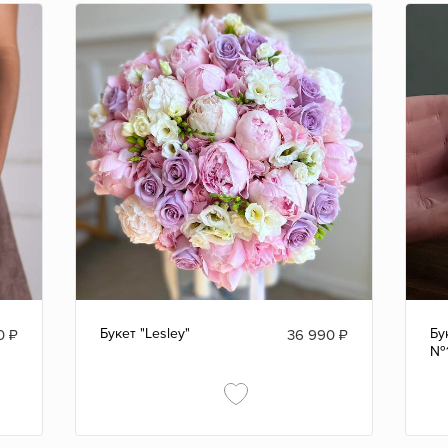
Букет "Lesley"
Бу
0
₽
36 990
₽
№