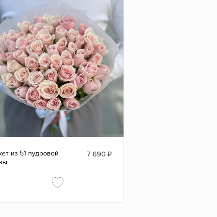
кет из 51 пудровой
7 690
₽
зы