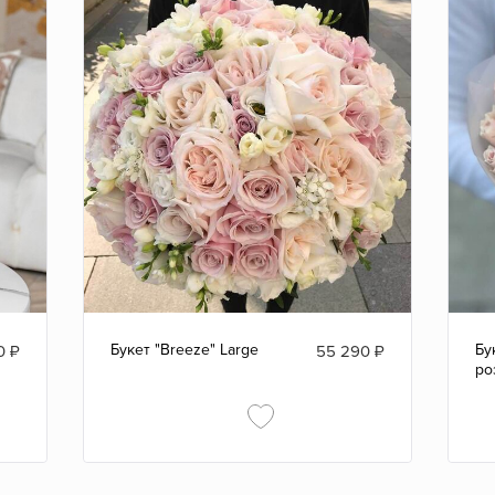
Букет "Breeze" Large
Бу
0
₽
55 290
₽
ро