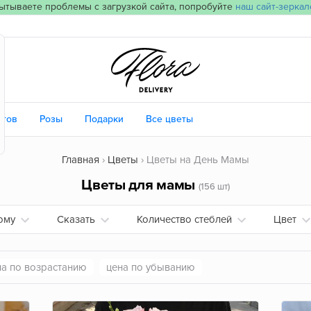
ытываете проблемы с загрузкой сайта, попробуйте
наш сайт-зеркал
етов
Розы
Подарки
Все цветы
Главная
Цветы
Цветы на День Мамы
Цветы для мамы
(156 шт)
ому
Сказать
Количество стеблей
Цвет
на по возрастанию
цена по убыванию