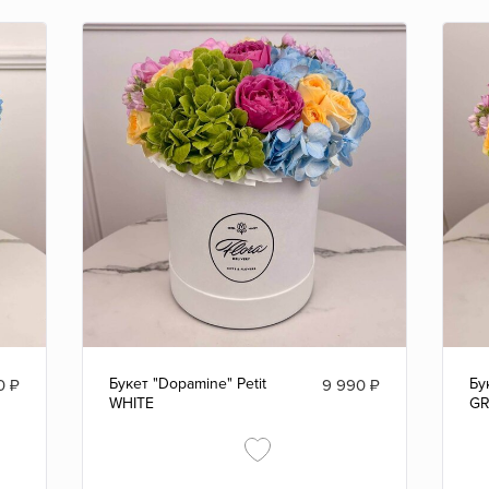
Букет "Dopamine" Petit
Бу
0
₽
9 990
₽
WHITE
G