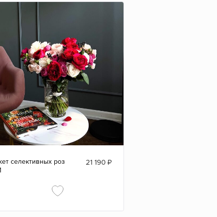
кет селективных роз
21 190
₽
1