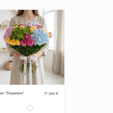
кет "Dopamine"
17 390
₽