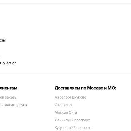
озы
n
ollection
лиентам
Доставляем по Москве и МО:
ои заказы
Аэропорт Внуково
ригласить друга
Сколково
Москва Сити
Ленинский проспект
Кутузовский проспект