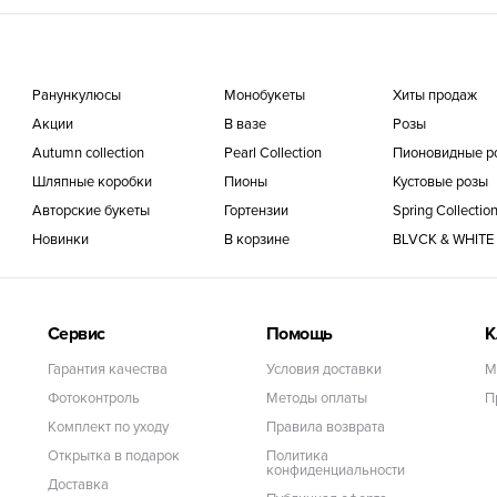
Ранункулюсы
Монобукеты
Хиты продаж
Акции
В вазе
Розы
Autumn collection
Pearl Collection
Пионовидные р
Шляпные коробки
Пионы
Кустовые розы
Авторские букеты
Гортензии
Spring Collectio
Новинки
В корзине
BLVCK & WHITE C
Сервис
Помощь
К
Гарантия качества
Условия доставки
М
Фотоконтроль
Методы оплаты
П
Комплект по уходу
Правила возврата
Открытка в подарок
Политика
конфиденциальности
Доставка