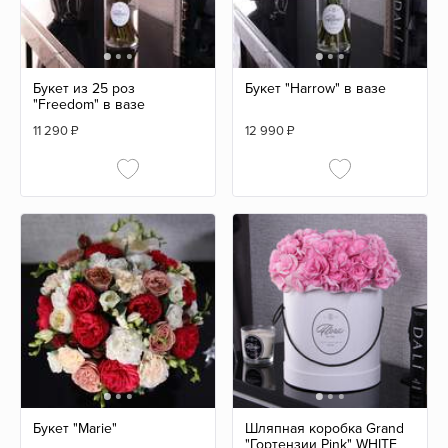
Букет из 25 роз
Букет "Harrow" в вазе
"Freedom" в вазе
11 290
₽
12 990
₽
Букет "Marie"
Шляпная коробка Grand
"Гортензии Pink" WHITE