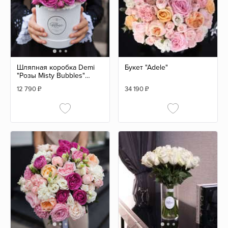
Шляпная коробка Demi
Букет "Adele"
"Розы Misty Bubbles"
WHITE
12 790
₽
34 190
₽