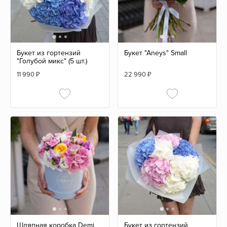
Букет из гортензий
Букет "Aneys" Small
"Голубой микс" (5 шт.)
11 990
₽
22 990
₽
Шляпная коробка Demi
Букет из гортензий