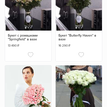
Букет с ромашками
Букет "Butterfly Haven" в
"Springfield" в вазе
вазе
13 490
₽
16 290
₽