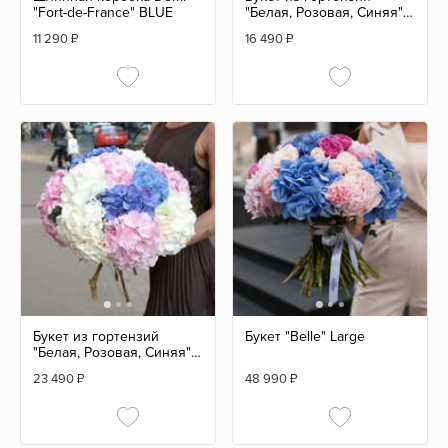
"Fort-de-France" BLUE
"Белая, Розовая, Синяя"
(7 шт.)
11 290
₽
16 490
₽
Букет из гортензий
Букет "Belle" Large
"Белая, Розовая, Синяя"
(11 шт.)
23 490
₽
48 990
₽