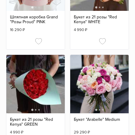
Шляпная коробка Grand
Букет из 21 розы "Red
"Розы Proud" PINK
Kenya" WHITE
16 290
₽
4 990
₽
Букет из 21 розы "Red
Букет "Arabelle" Medium
Kenya" GREEN
4 990
₽
29 290
₽