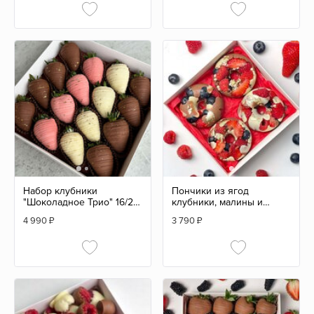
Набор клубники
Пончики из ягод
"Шоколадное Трио" 16/20
клубники, малины и
шт
голубики в шоколаде 4
4 990
₽
3 790
₽
шт