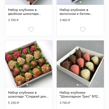
Набор клубники в
Набор клубники в
двойном шоколаде
молочном и белом
"Kinder" 9/12 шт
шоколаде 9/12 шт
3 790
₽
3 490
₽
Набор клубники в
Набор клубники
шоколаде "Сладкий день"
"Шоколадное Трио" 9/12
16/20 шт
шт
5 290
₽
3 790
₽