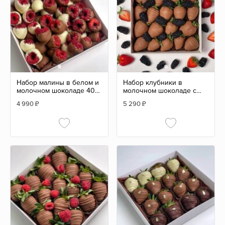
Набор малины в белом и
Набор клубники в
молочном шоколаде 400
молочном шоколаде с
гр
ежевикой 16/20 шт
4 990
₽
5 290
₽