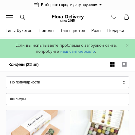
Выберите город и дату вручения
Flora Delivery
since 2015
Типы букетов
Поводы
Типы цветов
Розы
Подарки
×
Если вы испытываете проблемы с загрузкой сайта,
попробуйте
наш сайт-зеркало
.
Конфеты
(22 шт)
По популярности
Фильтры