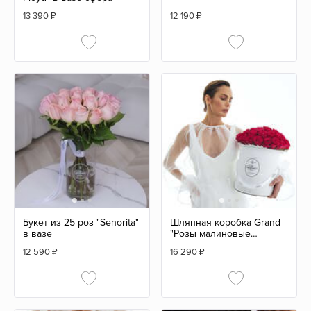
13 390
₽
12 190
₽
Букет из 25 роз "Senorita"
Шляпная коробка Grand
в вазе
"Розы малиновые
Gotcha" WHITE
12 590
₽
16 290
₽