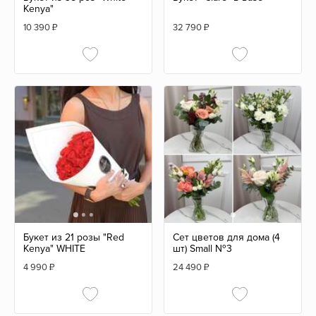
Kenya"
10 390
₽
32 790
₽
Букет из 21 розы "Red
Сет цветов для дома (4
Kenya" WHITE
шт) Small №3
4 990
₽
24 490
₽