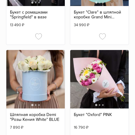
Букет с ромашками
Букет "Clare" в шляпной
"Springfield" в вазе
коробке Grand Mini
GREEN
13 490
₽
34 990
₽
Шляпная коробка Demi
Букет "Oxford" PINK
"Розы Кения White" BLUE
7 890
₽
16 790
₽