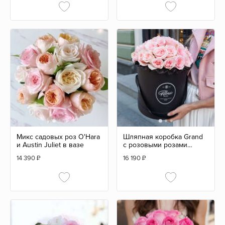
Микс садовых роз O'Hara
Шляпная коробка Grand
и Austin Juliet в вазе
с розовыми розами
BLVCK
14 390
₽
16 190
₽