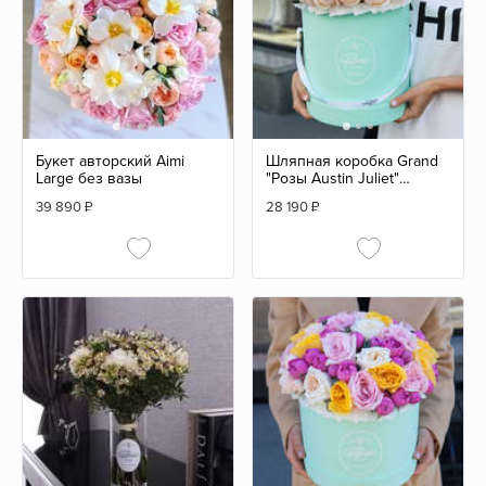
Букет авторский Aimi
Шляпная коробка Grand
Large без вазы
"Розы Austin Juliet"
GREEN
39 890
₽
28 190
₽