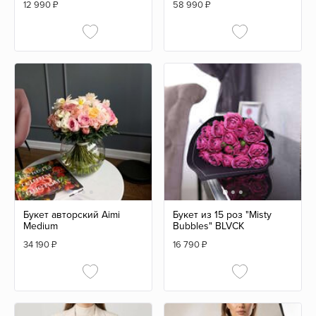
12 990
₽
58 990
₽
Букет авторский Aimi
Букет из 15 роз "Misty
Medium
Bubbles" BLVCK
34 190
₽
16 790
₽