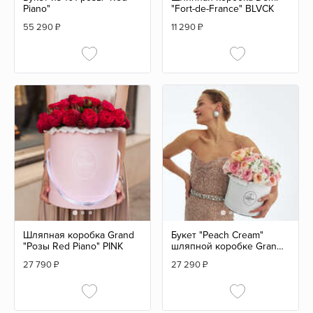
Piano"
"Fort-de-France" BLVCK
55 290
₽
11 290
₽
Шляпная коробка Grand
Букет "Peach Cream"
"Розы Red Piano" PINK
шляпной коробке Grand
Mini WHITE
27 790
₽
27 290
₽