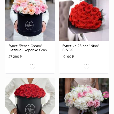
Букет "Peach Cream"
Букет из 25 роз "Nina"
шляпной коробке Grand
BLVCK
Mini BLVCK
27 290
₽
10 190
₽