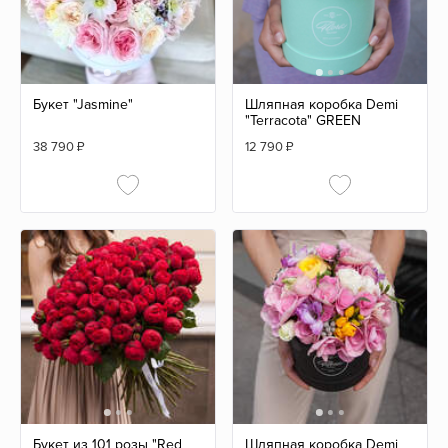
Букет "Jasmine"
Шляпная коробка Demi
"Terracota" GREEN
38 790
₽
12 790
₽
Букет из 101 розы "Red
Шляпная коробка Demi