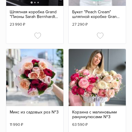
Шляпная коробка Grand
Букет "Peach Cream"
"Пионы Sarah Bernhardt"
шляпной коробке Grand
BLVCK
Mini GREEN
23 990
₽
27 290
₽
Микс из садовых роз №3
Корзина с малиновыми
ранункулюсами №3
11 990
₽
63 590
₽