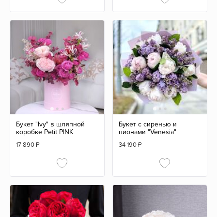
Букет "Ivy" в шляпной
Букет с сиренью и
коробке Petit PINK
пионами "Venesia"
17 890
₽
34 190
₽