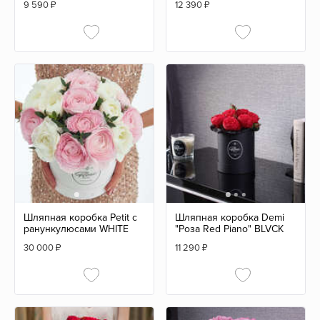
9 590
₽
12 390
₽
Шляпная коробка Petit с
Шляпная коробка Demi
ранункулюсами WHITE
"Роза Red Piano" BLVCK
30 000
₽
11 290
₽