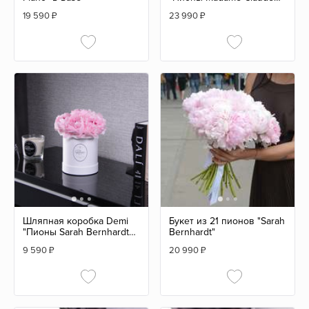
Tain" BLVCK
19 590
₽
23 990
₽
Шляпная коробка Demi
Букет из 21 пионов "Sarah
"Пионы Sarah Bernhardt"
Bernhardt"
WHITE
9 590
₽
20 990
₽