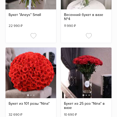
Букет "Aneys" Small
Весенний букет в вазе
№4
22 990
₽
11 990
₽
Букет из 101 розы "Nina"
Букет из 25 роз "Nina" в
вазе
32 690
₽
10 690
₽