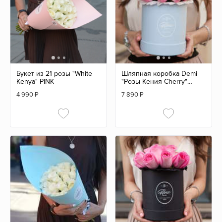
Букет из 21 розы "White
Шляпная коробка Demi
Kenya" PINK
"Розы Кения Cherry"
BLUE
4 990
₽
7 890
₽