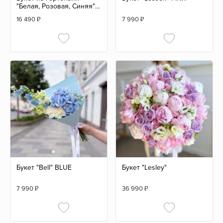
"Белая, Розовая, Синяя"
(7 шт.)
16 490
₽
7 990
₽
Букет "Bell" BLUE
Букет "Lesley"
7 990
₽
36 990
₽