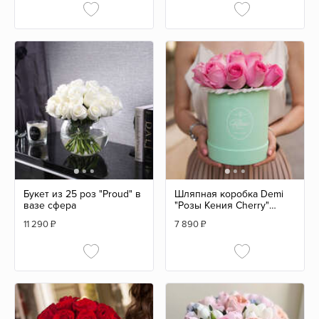
Букет из 25 роз "Proud" в
Шляпная коробка Demi
вазе сфера
"Розы Кения Cherry"
GREEN
11 290
₽
7 890
₽