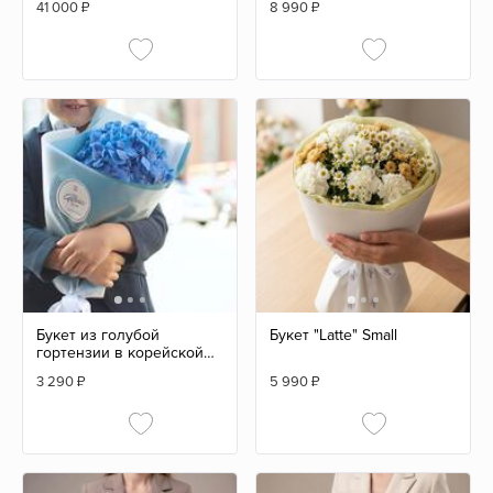
41 000
₽
8 990
₽
Букет из голубой
Букет "Latte" Small
гортензии в корейской
кальке
3 290
₽
5 990
₽