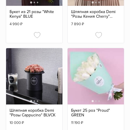
Букет из 21 розы "White
Шляпная коробка Demi
Kenya" BLUE
"Розы Кения Cherry"
BLVCK
4 990
₽
7 890
₽
Шляпная коробка Demi
Букет 25 роз "Proud"
"Розы Cappucino" BLVCK
GREEN
10 000
₽
11 190
₽