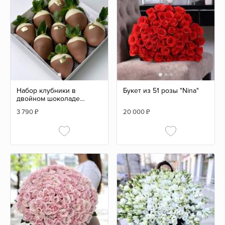
Набор клубники в
Букет из 51 розы "Nina"
двойном шоколаде
"Kinder" 9/12 шт
3 790
₽
20 000
₽