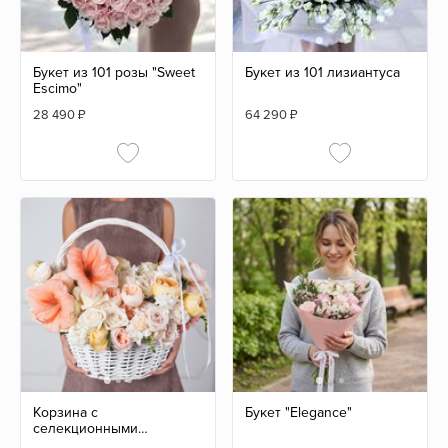
Букет из 101 розы "Sweet
Букет из 101 лизиантуса
Escimo"
28 490
₽
64 290
₽
Корзина с
Букет "Elegance"
селекционными
садовыми розами №2