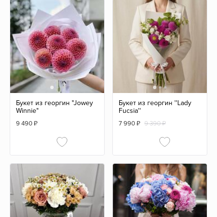
Букет из георгин "Jowey
Букет из георгин ''Lady
Winnie"
Fucsia''
9 490
₽
7 990
₽
9 390 ₽