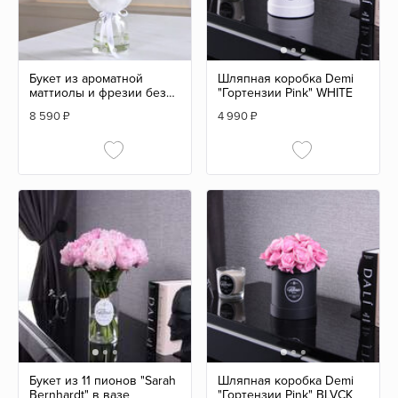
Букет из ароматной
Шляпная коробка Demi
маттиолы и фрезии без
"Гортензии Pink" WHITE
вазы
8 590
₽
4 990
₽
Букет из 11 пионов "Sarah
Шляпная коробка Demi
Bernhardt" в вазе
"Гортензии Pink" BLVCK