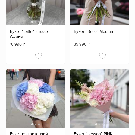
Букет "Latte" в вазе
Букет "Belle" Medium
Афина
16 990
₽
35 990
₽
Букет из гортензий
Букет "Lesson" PINK